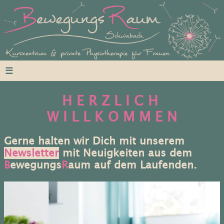
☰
H E R Z L I C H
W I L L K O M M E N
Gerne halten wir Dich mit unserem
Newsletter
mit Neuigkeiten aus dem
B
ewegungs
R
aum auf dem Laufenden.