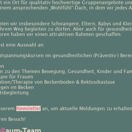
 ein Ort für qualitativ hochwertige Gruppen­angebote und
nem ansprechenden „Wohlfühl“-Dach, in dem wir jedes Al
en wir insbesondere Schwangere, Eltern, Babys und Klei
 ihrem Weg begleiten zu dürfen. Aber auch für gesundheit
ren haben wir einen attraktiven Rahmen geschaffen.
st eine Auswahl an:
tspannungskursen im gesundheitlichen (Präventiv-) Bere
en
en zu den Themen Bewegung, Gesundheit, Kinder und Fam
apie für Frauen
ntion/Therapie von Beckenboden & Rektusdiastase
ngen im Becken
tsbegleitung
unserem
Newsletter
an, um aktuelle Meldungen zu erhalten
ren Besuch!
s
R
aum-​Team