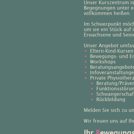
Unser Kurszentrum ist
Begegnungen unter ei
willkommen heißen.
Im Schwerpunkt möcht
um sie ein Stück auf
Erwachsene und Senio
Unser Angebot umfas
Eltern-Kind-Kursen
Bewegungs- und En
Workshops
Beratungsangebot
Infoveranstaltung
Private Physiother
Beratung/Präve
Funktionsstöru
Schwangerschaf
Rückbildung
Melden Sie sich zu 
Wir freuen uns auf Ih
Ihr
B
ewegung