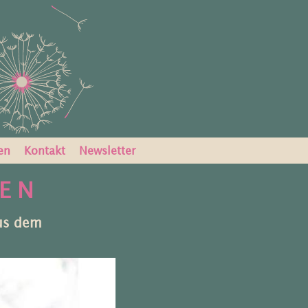
en
Kontakt
Newsletter
 E N
us dem