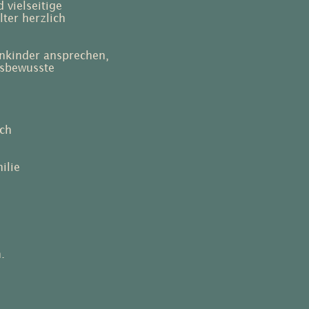
 vielseitige
ter herzlich
nkinder ansprechen,
s­bewusste
ich
ilie
.