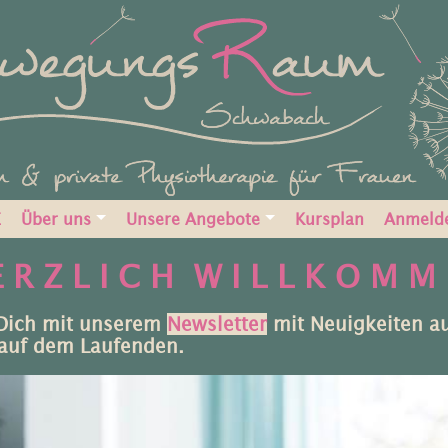
E
Über uns
Unsere Angebote
Kursplan
Anmeld
 R Z L I C H W I L L K O M M
 Dich mit unserem
Newsletter
mit Neuigkeiten a
auf dem Laufenden.