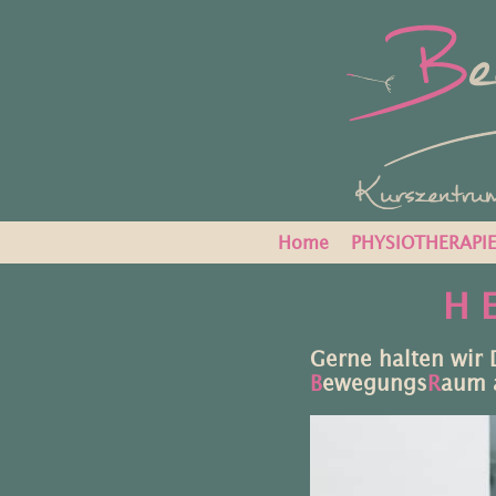
Home
PHYSIOTHERAPI
H E
Gerne halten wir
B
ewegungs
R
aum 