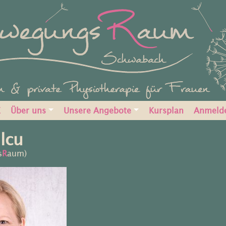
E
Über uns
Unsere Angebote
Kursplan
Anmeld
lcu
s
R
aum)