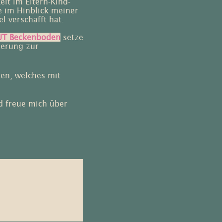
it im Eltern-Kind-
e im Hinblick meiner
 verschafft hat.
 Beckenboden
setze
ierung zur
len, welches mit
 freue mich über