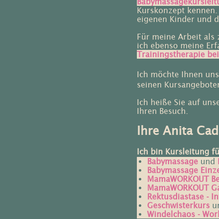
Babymassagekursleit
Kurskonzept kennen. 
eigenen Kinder und d
Für meine Arbeit als z
ich ebenso meine Erfa
Trainingstherapie be
Ich möchte Ihnen un
seinen Kursangeboten
Ich heiße Sie auf uns
Ihren Besuch.
Ihre Anita Cad
Ich bin Kursleitung fü
Babymassage
und
Babymassage Einz
MamaWORKOUT Beck
MamaWORKOUT Gan
Rektusdiastase - I
Geschwisterkurs
u
Windelchaos - Wo